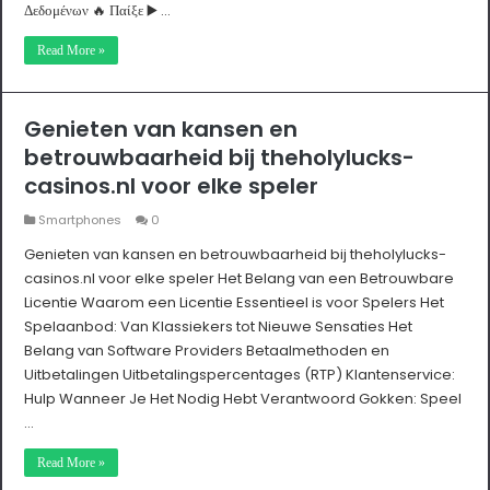
Δεδομένων 🔥 Παίξε ▶️ …
Read More »
Genieten van kansen en
betrouwbaarheid bij theholylucks-
casinos.nl voor elke speler
Smartphones
0
Genieten van kansen en betrouwbaarheid bij theholylucks-
casinos.nl voor elke speler Het Belang van een Betrouwbare
Licentie Waarom een Licentie Essentieel is voor Spelers Het
Spelaanbod: Van Klassiekers tot Nieuwe Sensaties Het
Belang van Software Providers Betaalmethoden en
Uitbetalingen Uitbetalingspercentages (RTP) Klantenservice:
Hulp Wanneer Je Het Nodig Hebt Verantwoord Gokken: Speel
…
Read More »