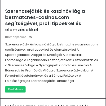
Szerencsejáték és kaszinóvilág a
betmatches-casinos.com
segítségével, profi tippekkel és
elemzésekkel
Smartphones
0
Szerencsejáték és kaszinóvilág a betmatches-casinos.com
segítségével, profi tippekkel és elemzésekkel A
Sportfogadások Alapjai és Stratégiái A Statisztikák
Fontossága a Fogadásban Kaszinójátékok: A Szórakozás és
a Szerencse Világa A Nyerőgépek Kínálata és Funkciói A
Bónuszok és Promóciók Világa a Szerencsejátékokban A
Forgalmi Követelmények és a Bónusz Feltételek A
Felelősségteljes Szerencsejáték Fontossága …
Read More »