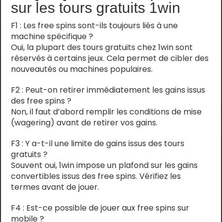
sur les tours gratuits 1win
F1 : Les free spins sont-ils toujours liés à une
machine spécifique ?
Oui, la plupart des tours gratuits chez 1win sont
réservés à certains jeux. Cela permet de cibler des
nouveautés ou machines populaires.
F2 : Peut-on retirer immédiatement les gains issus
des free spins ?
Non, il faut d’abord remplir les conditions de mise
(wagering) avant de retirer vos gains.
F3 : Y a-t-il une limite de gains issus des tours
gratuits ?
Souvent oui, 1win impose un plafond sur les gains
convertibles issus des free spins. Vérifiez les
termes avant de jouer.
F4 : Est-ce possible de jouer aux free spins sur
mobile ?