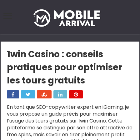
1win Casino : conseils
pratiques pour optimiser
les tours gratuits
En tant que SEO-copywriter expert en iGaming, je
vous propose un guide précis pour maximiser
l’usage des tours gratuits sur 1win Casino. Cette
plateforme se distingue par son offre attractive de
free spins, mais savoir en tirer pleinement profit