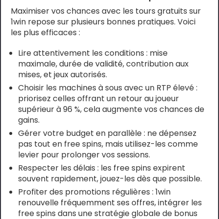
Maximiser vos chances avec les tours gratuits sur
1win repose sur plusieurs bonnes pratiques. Voici
les plus efficaces :
Lire attentivement les conditions : mise
maximale, durée de validité, contribution aux
mises, et jeux autorisés.
Choisir les machines à sous avec un RTP élevé :
priorisez celles offrant un retour au joueur
supérieur à 96 %, cela augmente vos chances de
gains.
Gérer votre budget en parallèle : ne dépensez
pas tout en free spins, mais utilisez-les comme
levier pour prolonger vos sessions.
Respecter les délais : les free spins expirent
souvent rapidement, jouez-les dès que possible.
Profiter des promotions régulières : 1win
renouvelle fréquemment ses offres, intégrer les
free spins dans une stratégie globale de bonus