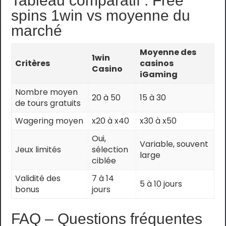
Tableau comparatif : Free
spins 1win vs moyenne du
marché
Moyenne des
1win
Critères
casinos
Casino
iGaming
Nombre moyen
20 à 50
15 à 30
de tours gratuits
Wagering moyen
x20 à x40
x30 à x50
Oui,
Variable, souvent
Jeux limités
sélection
large
ciblée
Validité des
7 à 14
5 à 10 jours
bonus
jours
FAQ – Questions fréquentes