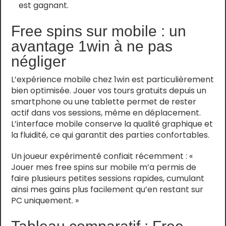
est gagnant.
Free spins sur mobile : un
avantage 1win à ne pas
négliger
L’expérience mobile chez 1win est particulièrement
bien optimisée. Jouer vos tours gratuits depuis un
smartphone ou une tablette permet de rester
actif dans vos sessions, même en déplacement.
L’interface mobile conserve la qualité graphique et
la fluidité, ce qui garantit des parties confortables.
Un joueur expérimenté confiait récemment : «
Jouer mes free spins sur mobile m’a permis de
faire plusieurs petites sessions rapides, cumulant
ainsi mes gains plus facilement qu’en restant sur
PC uniquement. »