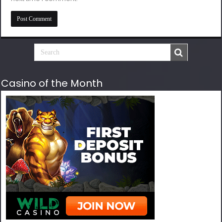
Casino of the Month