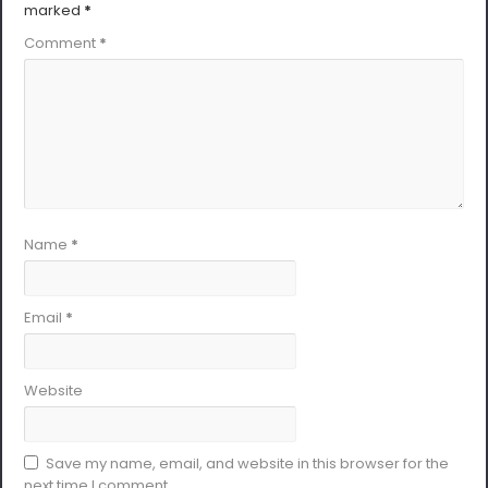
marked
*
Comment
*
Name
*
Email
*
Website
Save my name, email, and website in this browser for the
next time I comment.