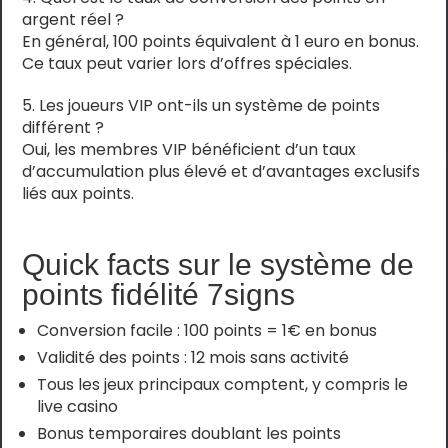
argent réel ?
En général, 100 points équivalent à 1 euro en bonus.
Ce taux peut varier lors d’offres spéciales.
5. Les joueurs VIP ont-ils un système de points
différent ?
Oui, les membres VIP bénéficient d’un taux
d’accumulation plus élevé et d’avantages exclusifs
liés aux points.
Quick facts sur le système de
points fidélité 7signs
Conversion facile : 100 points = 1€ en bonus
Validité des points : 12 mois sans activité
Tous les jeux principaux comptent, y compris le
live casino
Bonus temporaires doublant les points