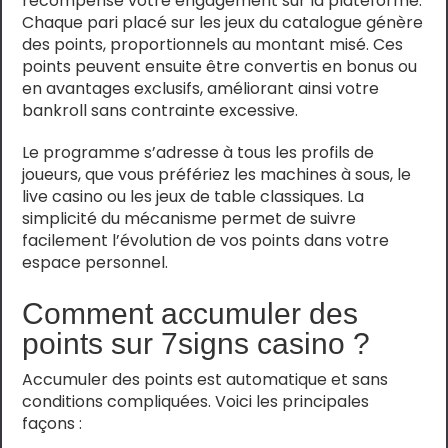
récompense votre engagement sur la plateforme.
Chaque pari placé sur les jeux du catalogue génère
des points, proportionnels au montant misé. Ces
points peuvent ensuite être convertis en bonus ou
en avantages exclusifs, améliorant ainsi votre
bankroll sans contrainte excessive.
Le programme s’adresse à tous les profils de
joueurs, que vous préfériez les machines à sous, le
live casino ou les jeux de table classiques. La
simplicité du mécanisme permet de suivre
facilement l’évolution de vos points dans votre
espace personnel.
Comment accumuler des
points sur 7signs casino ?
Accumuler des points est automatique et sans
conditions compliquées. Voici les principales
façons :