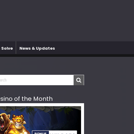
 Solve
News & Updates
sino of the Month