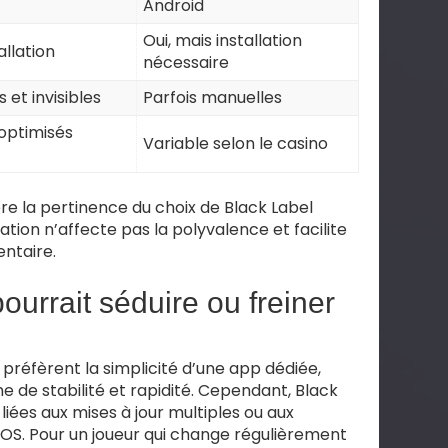
Android
Oui, mais installation
allation
nécessaire
et invisibles
Parfois manuelles
optimisés
Variable selon le casino
e la pertinence du choix de Black Label
ation n’affecte pas la polyvalence et facilite
ntaire.
ourrait séduire ou freiner
s préfèrent la simplicité d’une app dédiée,
e stabilité et rapidité. Cependant, Black
liées aux mises à jour multiples ou aux
’OS. Pour un joueur qui change régulièrement