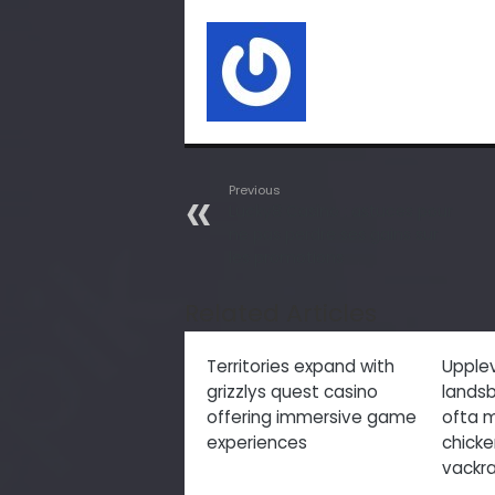
Previous
Lucky8 Casino : astuces pour
ne pas perdre ses gains sur
les promotions
Related Articles
Territories expand with
Upple
grizzlys quest casino
lands
offering immersive game
ofta 
experiences
chick
vackr