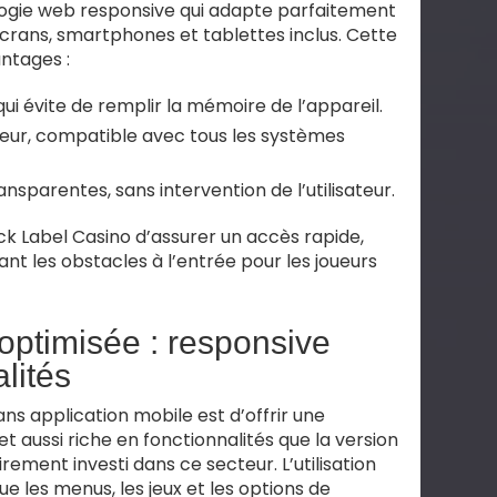
ogie web responsive qui adapte parfaitement
écrans, smartphones et tablettes inclus. Cette
ntages :
qui évite de remplir la mémoire de l’appareil.
teur, compatible avec tous les systèmes
nsparentes, sans intervention de l’utilisateur.
k Label Casino d’assurer un accès rapide,
ant les obstacles à l’entrée pour les joueurs
optimisée : responsive
lités
ans application mobile est d’offrir une
t aussi riche en fonctionnalités que la version
rement investi dans ce secteur. L’utilisation
e les menus, les jeux et les options de