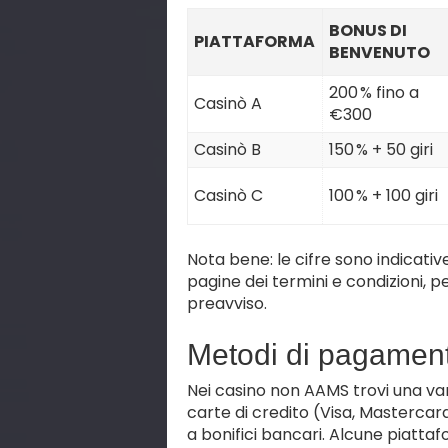
BONUS DI
PIATTAFORMA
BENVENUTO
200 % fino a
Casinò A
€300
Casinò B
150 % + 50 giri
Casinò C
100 % + 100 giri
Nota bene: le cifre sono indicativ
pagine dei termini e condizioni,
preavviso.
Metodi di pagamento
Nei casino non AAMS trovi una var
carte di credito (Visa, Mastercard) 
a bonifici bancari. Alcune piat