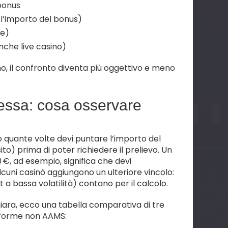
 bonus
 l’importo del bonus)
re)
anche live casino)
o, il confronto diventa più oggettivo e meno
essa: cosa osservare
 quante volte devi puntare l’importo del
o) prima di poter richiedere il prelievo. Un
0 €, ad esempio, significa che devi
cuni casinò aggiungono un ulteriore vincolo:
t a bassa volatilità) contano per il calcolo.
ara, ecco una tabella comparativa di tre
taforme non AAMS: