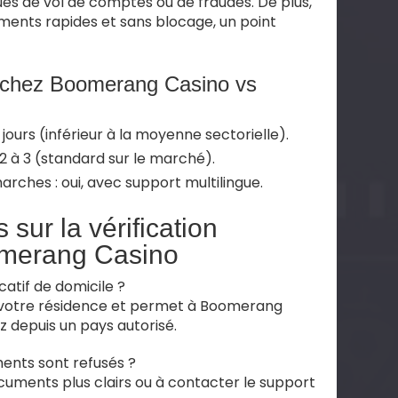
ues de vol de comptes ou de fraudes. De plus,
iements rapides et sans blocage, un point
on chez Boomerang Casino vs
 jours (inférieur à la moyenne sectorielle).
 à 3 (standard sur le marché).
rches : oui, avec support multilingue.
sur la vérification
omerang Casino
icatif de domicile ?
ste votre résidence et permet à Boomerang
z depuis un pays autorisé.
ments sont refusés ?
ocuments plus clairs ou à contacter le support