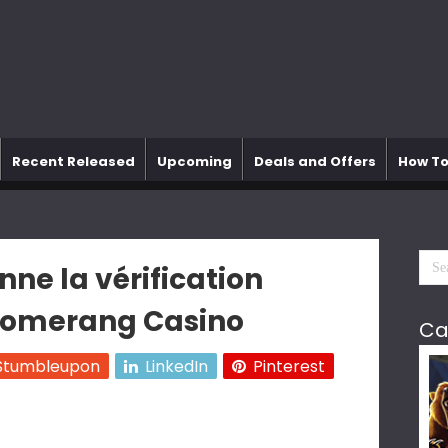
Recent Released
Upcoming
Deals and Offers
How To
ne la vérification
Boomerang Casino
Ca
Stumbleupon
LinkedIn
Pinterest