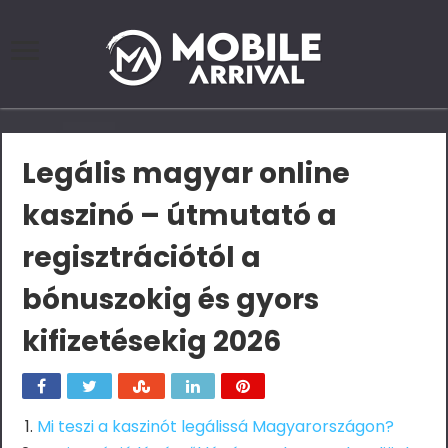
Legális magyar online
kaszinó – útmutató a
regisztrációtól a
bónuszokig és gyors
kifizetésekig 2026
Mi teszi a kaszinót legálissá Magyarországon?