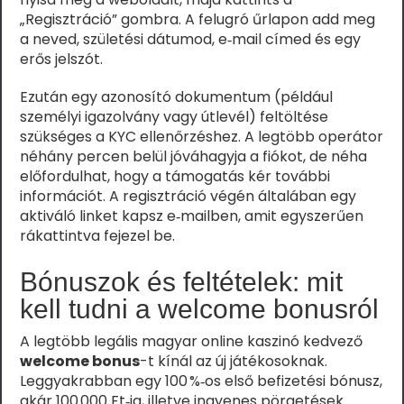
„Regisztráció” gombra. A felugró űrlapon add meg
a neved, születési dátumod, e‑mail címed és egy
erős jelszót.
Ezután egy azonosító dokumentum (például
személyi igazolvány vagy útlevél) feltöltése
szükséges a KYC ellenőrzéshez. A legtöbb operátor
néhány percen belül jóváhagyja a fiókot, de néha
előfordulhat, hogy a támogatás kér további
információt. A regisztráció végén általában egy
aktiváló linket kapsz e‑mailben, amit egyszerűen
rákattintva fejezel be.
Bónuszok és feltételek: mit
kell tudni a welcome bonusról
A legtöbb legális magyar online kaszinó kedvező
welcome bonus
-t kínál az új játékosoknak.
Leggyakrabban egy 100 %‑os első befizetési bónusz,
akár 100 000 Ft‑ig, illetve ingyenes pörgetések