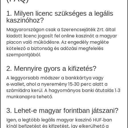
1. Milyen licenc szükséges a legális
kaszinóhoz?
Magyarországon csak a Szerencsejáték Zrt. által
kiadott licenc jogosít fel online kaszinót a magyar
piacon való működésre. Az engedély megléte
kötelező a biztonság és adózási megfelelés
szempontjából.
2. Mennyire gyors a kifizetés?
A leggyorsabb módszer a bankkártya vagy
e‑wallet, ahol a nyeremény 15‑30 perc alatt a
számládra kerül. A hagyományos banki átutalás 1‑3
munkanapra tehető.
3. Lehet-e magyar forintban játszani?
Igen, a legtöbb legális magyar kaszinó HUF‑ban
kínál befizetést és kifizetést, így elkerülhető a