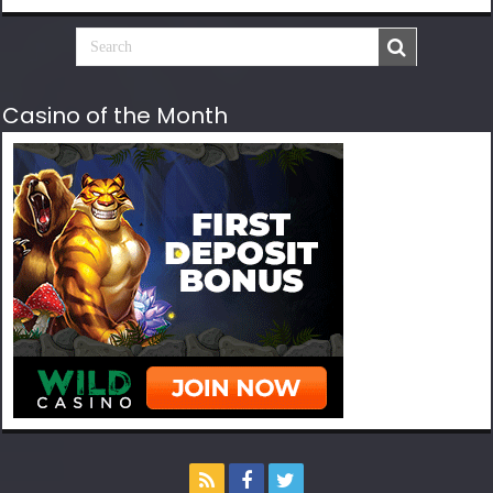
Casino of the Month