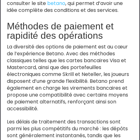
consulter le site
betano
, qui permet d’avoir une
idée complète des conditions et des services.
Méthodes de paiement et
rapidité des opérations
La diversité des options de paiement est au cœur
de l’expérience Betano. Avec des méthodes
classiques telles que les cartes bancaires Visa et
Mastercard, ainsi que des portefeuilles
électroniques comme Skrill et Neteller, les joueurs
disposent d’une grande flexibilité. Betano prend
également en charge les virements bancaires et
propose une compatibilité avec certains moyens
de paiement alternatifs, renforçant ainsi son
accessibilité.
Les délais de traitement des transactions sont
parmi les plus compétitifs du marché : les dépôts
sont généralement instantanés, tandis que les