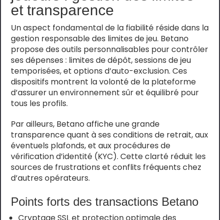
et transparence
Un aspect fondamental de la fiabilité réside dans la
gestion responsable des limites de jeu. Betano
propose des outils personnalisables pour contrôler
ses dépenses : limites de dépôt, sessions de jeu
temporisées, et options d’auto-exclusion. Ces
dispositifs montrent la volonté de la plateforme
d’assurer un environnement sûr et équilibré pour
tous les profils.
Par ailleurs, Betano affiche une grande
transparence quant à ses conditions de retrait, aux
éventuels plafonds, et aux procédures de
vérification d’identité (KYC). Cette clarté réduit les
sources de frustrations et conflits fréquents chez
d’autres opérateurs.
Points forts des transactions Betano
Cryptage SSL et protection optimale des