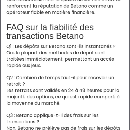
renforcent la réputation de Betano comme un
opérateur fiable en matière financière.
FAQ sur la fiabilité des
transactions Betano
Q1 : Les dépôts sur Betano sont-ils instantanés ?
Oui, la plupart des méthodes de dépôt sont
traitées immédiatement, permettant un accès
rapide aux jeux.
Q2 : Combien de temps faut-il pour recevoir un
retrait ?
Les retraits sont validés en 24 à 48 heures pour la
majorité des options, ce qui est rapide comparé à
la moyenne du marché.
Q3 : Betano applique-t-il des frais sur les
transactions ?
Non, Betano ne prélève pas de frais sur les dépôts