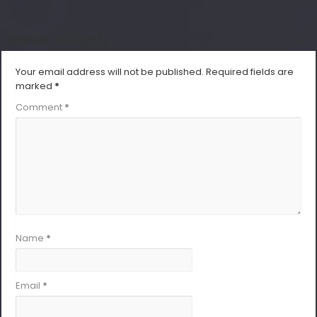
Leave a Reply
Your email address will not be published.
Required fields are
marked
*
Comment
*
Name
*
Email
*