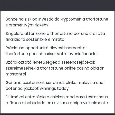
Related Articles
Šance na zisk od investic do kryptoměn a thorfortune
s proměnlivým rizikem
Singolare attenzione a thorfortune per una crescita
finanziaria sostenibile e mirata
Précieuse opportunité dinvestissement et
thorfortune pour sécuriser votre avenir financier
Szórakoztató lehetőségek a szerencsejátékok
szerelmeseinek a thor fortune online casino oldalán
mostantól
Genuine excitement surrounds plinko malaysia and
potential jackpot winnings today
Estimável estratégia e chicken road para testar seus
reflexos e habilidade em evitar o perigo virtualmente