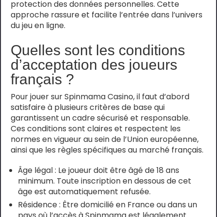
protection des données personnelles. Cette
approche rassure et facilite l’entrée dans l’univers
du jeu en ligne.
Quelles sont les conditions
d’acceptation des joueurs
français ?
Pour jouer sur Spinmama Casino, il faut d’abord
satisfaire à plusieurs critères de base qui
garantissent un cadre sécurisé et responsable.
Ces conditions sont claires et respectent les
normes en vigueur au sein de l’Union européenne,
ainsi que les règles spécifiques au marché français.
Âge légal : Le joueur doit être âgé de 18 ans
minimum. Toute inscription en dessous de cet
âge est automatiquement refusée.
Résidence : Être domicilié en France ou dans un
pays où l’accès à Spinmama est légalement