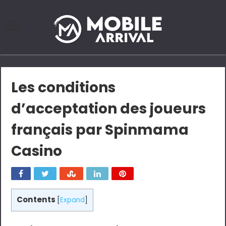
Les conditions
d’acceptation des joueurs
français par Spinmama
Casino
Contents
[
Expand
]