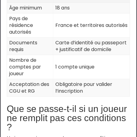
Âge minimum
18 ans
Pays de
résidence
France et territoires autorisés
autorisés
Documents
Carte d’identité ou passeport
requis
+ justificatif de domicile
Nombre de
comptes par
1 compte unique
joueur
Acceptation des
Obligatoire pour valider
CGU et RG
l’inscription
Que se passe-t-il si un joueur
ne remplit pas ces conditions
?