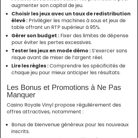
augmenter son capital de jeu.
Choisir les jeux avec un taux de redistribution
élevé :
Privilégier les machines à sous et jeux de
table offrant un RTP supérieur à 95%.
Gérer son budget :
Fixer des limites de dépense
pour éviter les pertes excessives.
Tester les jeux en mode démo :
S’exercer sans
risque avant de miser de l’argent réel.
Lire les règles :
Comprendre les spécificités de
chaque jeu pour mieux anticiper les résultats.
Les Bonus et Promotions à Ne Pas
Manquer
Casino Royale Vinyl propose régulièrement des
offres attractives, notamment :
Bonus de bienvenue généreux pour les nouveaux
inscrits.