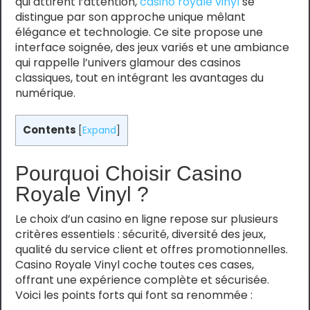
qui attirent l’attention,
casino royale vinyl
se
distingue par son approche unique mêlant
élégance et technologie. Ce site propose une
interface soignée, des jeux variés et une ambiance
qui rappelle l’univers glamour des casinos
classiques, tout en intégrant les avantages du
numérique.
Contents
[
Expand
]
Pourquoi Choisir Casino
Royale Vinyl ?
Le choix d’un casino en ligne repose sur plusieurs
critères essentiels : sécurité, diversité des jeux,
qualité du service client et offres promotionnelles.
Casino Royale Vinyl coche toutes ces cases,
offrant une expérience complète et sécurisée.
Voici les points forts qui font sa renommée :