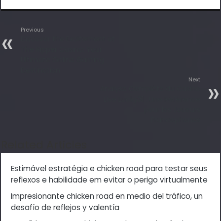
Previous
Discover the Excitement at
The Ripper Casino: Your
Ultimate Online Gaming
Destination
Next
Analyse Complète du Casino
Live Lucky31 : Une Référence
pour les Joueurs
Francophones
Related Articles
Estimável estratégia e chicken road para testar seus
reflexos e habilidade em evitar o perigo virtualmente
Impresionante chicken road en medio del tráfico, un
desafío de reflejos y valentía