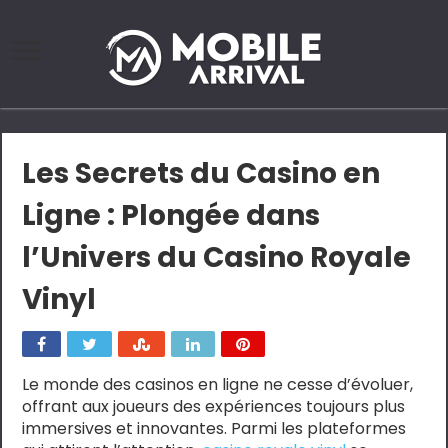
Les Secrets du Casino en
Ligne : Plongée dans
l’Univers du Casino Royale
Vinyl
Le monde des casinos en ligne ne cesse d’évoluer,
offrant aux joueurs des expériences toujours plus
immersives et innovantes. Parmi les plateformes