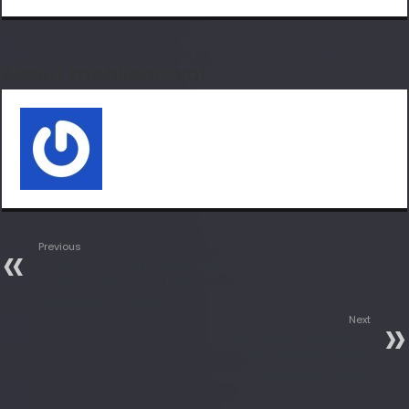
About mobilearrival
Previous
RocketPlay Casino guide for
Australian players – bonuses,
payments & mobile
Next
Plongée dans l’univers du
casino en ligne : entre
mirages et vérités