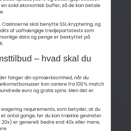
 en solid økonomisk buffer, så de kan betale
e.
. Casinoerne skal benytte SSL‑kryptering, og
dits af uafhængige tredjepartstests som
rsonlige data og penge er beskyttet på
k.
sttilbud – hvad skal du
g, der fanger din opmærksomhed, når du
Velkomstbonusser kan variere fra 100 % match
e hundrede euro og gratis spins. Men det er
wagering requirements, som betyder, at du
et antal gange, før du kan trække gevinster
 20x) er generelt bedre end 40x eller mere,
ere.