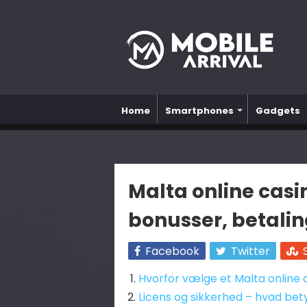
Home
Smartphones
Gadgets
Malta online casin
bonusser, betali
Facebook
Twitter
Hvorfor vælge et Malta online 
Licens og sikkerhed – hvad bet