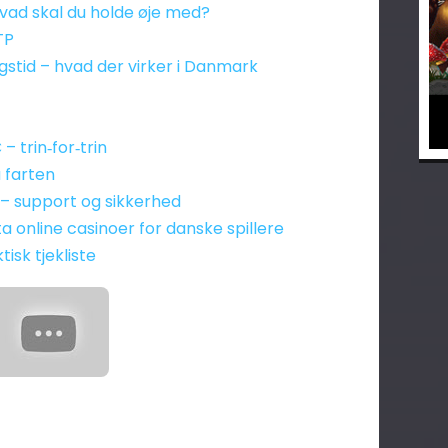
vad skal du holde øje med?
TP
stid – hvad der virker i Danmark
– trin‑for‑trin
 farten
 – support og sikkerhed
 online casinoer for danske spillere
isk tjekliste