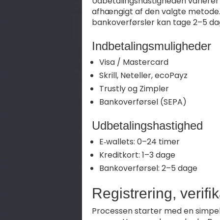
Udbetalingshastigheden varierer fr
afhængigt af den valgte metode. 
bankoverførsler kan tage 2–5 da
Indbetalingsmuligheder
Visa / Mastercard
Skrill, Neteller, ecoPayz
Trustly og Zimpler
Bankoverførsel (SEPA)
Udbetalingshastighed
E‑wallets: 0–24 timer
Kreditkort: 1–3 dage
Bankoverførsel: 2–5 dage
Registrering, verifik
Processen starter med en simpel r