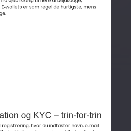
a øjeblikkelig til flere arbejdsdage,
E‑wallets er som regel de hurtigste, mens
ge.
ation og KYC – trin‑for‑trin
egistrering, hvor du indtaster navn, e‑mail