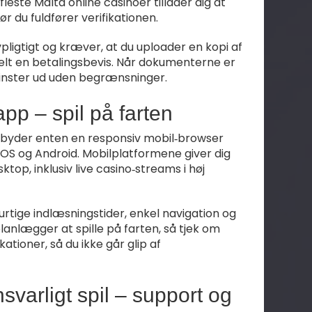
este Malta online casinoer tillader dig at
ør du fuldfører verifikationen.
ligtigt og kræver, at du uploader en kopi af
uelt en betalingsbevis. Når dokumenterne er
vinster ud uden begrænsninger.
pp – spil på farten
tilbyder enten en responsiv mobil‑browser
l iOS og Android. Mobilplatformene giver dig
top, inklusiv live casino‑streams i høj
rtige indlæsningstider, enkel navigation og
planlægger at spille på farten, så tjek om
ationer, så du ikke går glip af
varligt spil – support og