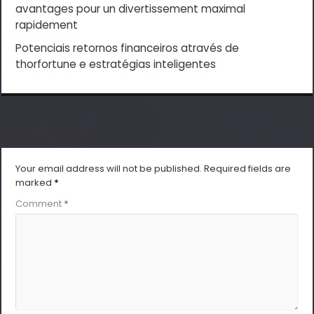
avantages pour un divertissement maximal
rapidement
Potenciais retornos financeiros através de
thorfortune e estratégias inteligentes
Leave a Reply
Your email address will not be published.
Required fields are
marked
*
Comment
*