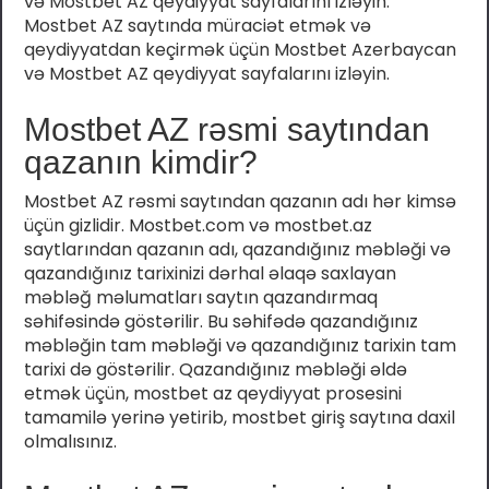
və Mostbet AZ qeydiyyat sayfalarını izləyin.
Mostbet AZ saytında müraciət etmək və
qeydiyyatdan keçirmək üçün Mostbet Azerbaycan
və Mostbet AZ qeydiyyat sayfalarını izləyin.
Mostbet AZ rəsmi saytından
qazanın kimdir?
Mostbet AZ rəsmi saytından qazanın adı hər kimsə
üçün gizlidir. Mostbet.com və mostbet.az
saytlarından qazanın adı, qazandığınız məbləği və
qazandığınız tarixinizi dərhal əlaqə saxlayan
məbləğ məlumatları saytın qazandırmaq
səhifəsində göstərilir. Bu səhifədə qazandığınız
məbləğin tam məbləği və qazandığınız tarixin tam
tarixi də göstərilir. Qazandığınız məbləği əldə
etmək üçün, mostbet az qeydiyyat prosesini
tamamilə yerinə yetirib, mostbet giriş saytına daxil
olmalısınız.