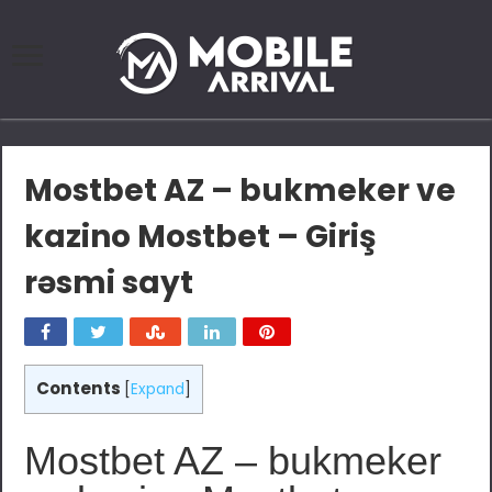
Mostbet AZ – bukmeker ve
kazino Mostbet – Giriş
rəsmi sayt
Contents
[
Expand
]
Mostbet AZ – bukmeker