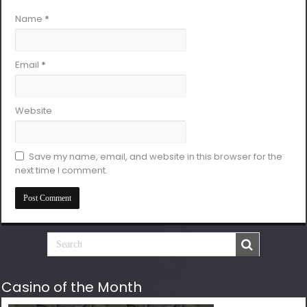
Name
*
Email
*
Website
Save my name, email, and website in this browser for the
next time I comment.
Casino of the Month