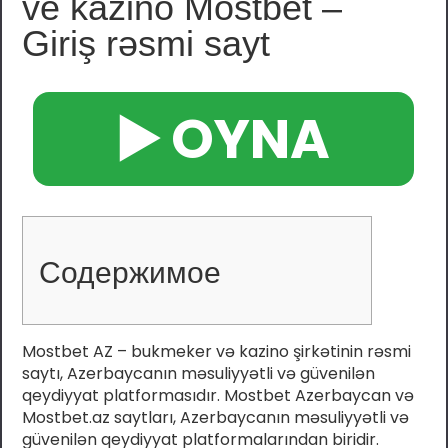
ve kazino Mostbet –
Giriş rəsmi sayt
▶️ OYNA
Содержимое
Mostbet AZ – bukmeker və kazino şirkətinin rəsmi
saytı, Azerbaycanın məsuliyyətli və güvenilən
qeydiyyat platformasıdır. Mostbet Azerbaycan və
Mostbet.az saytları, Azerbaycanın məsuliyyətli və
güvenilən qeydiyyat platformalarından biridir.