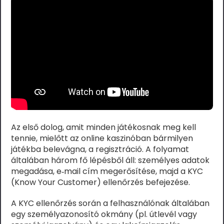
Az első dolog, amit minden játékosnak meg kell
tennie, mielőtt az online kaszinóban bármilyen
játékba belevágna, a regisztráció. A folyamat
általában három fő lépésből áll: személyes adatok
megadása, e‑mail cím megerősítése, majd a KYC
(Know Your Customer) ellenőrzés befejezése.
A KYC ellenőrzés során a felhasználónak általában
egy személyazonosító okmány (pl. útlevél vagy