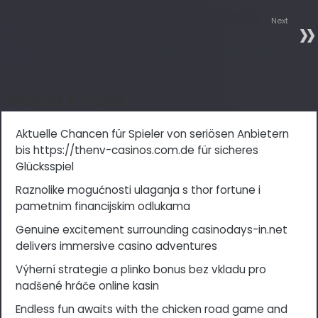
útmutató
Next
Αξιολογούμε τα καλύτερα καζίνο
online 2024: Bonus, πληρωμές
& ασφάλεια
Related Articles
Aktuelle Chancen für Spieler von seriösen Anbietern
bis https://thenv-casinos.com.de für sicheres
Glücksspiel
Raznolike mogućnosti ulaganja s thor fortune i
pametnim financijskim odlukama
Genuine excitement surrounding casinodays-in.net
delivers immersive casino adventures
Výherní strategie a plinko bonus bez vkladu pro
nadšené hráče online kasin
Endless fun awaits with the chicken road game and