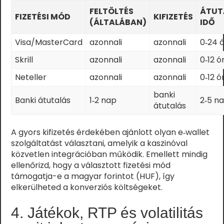
FELTÖLTÉS
ÁTUT
FIZETÉSI MÓD
KIFIZETÉS
(ÁLTALÁBAN)
IDŐ
Visa/MasterCard
azonnali
azonnali
0‑24 
Skrill
azonnali
azonnali
0‑12 ó
Neteller
azonnali
azonnali
0‑12 ó
banki
Banki átutalás
1‑2 nap
2‑5 n
átutalás
A gyors kifizetés érdekében ajánlott olyan e‑wallet
szolgáltatást választani, amelyik a kaszinóval
közvetlen integrációban működik. Emellett mindig
ellenőrizd, hogy a választott fizetési mód
támogatja-e a magyar forintot (HUF), így
elkerülheted a konverziós költségeket.
4. Játékok, RTP és volatilitás