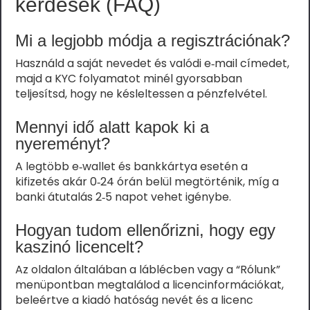
kérdések (FAQ)
Mi a legjobb módja a regisztrációnak?
Használd a saját nevedet és valódi e‑mail címedet,
majd a KYC folyamatot minél gyorsabban
teljesítsd, hogy ne késleltessen a pénzfelvétel.
Mennyi idő alatt kapok ki a
nyereményt?
A legtöbb e‑wallet és bankkártya esetén a
kifizetés akár 0‑24 órán belül megtörténik, míg a
banki átutalás 2‑5 napot vehet igénybe.
Hogyan tudom ellenőrizni, hogy egy
kaszinó licencelt?
Az oldalon általában a láblécben vagy a “Rólunk”
menüpontban megtalálod a licencinformációkat,
beleértve a kiadó hatóság nevét és a licenc