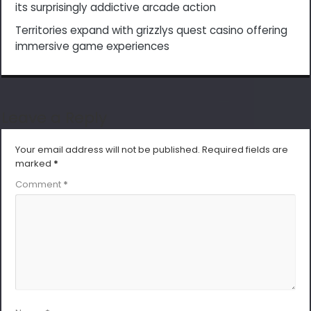
its surprisingly addictive arcade action
Territories expand with grizzlys quest casino offering
immersive game experiences
Leave a Reply
Your email address will not be published.
Required fields are
marked
*
Comment
*