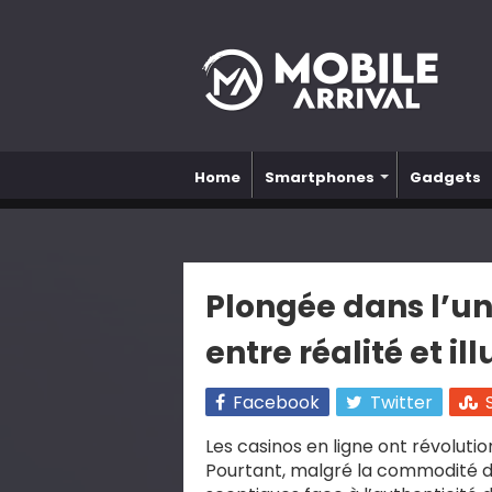
Home
Smartphones
Gadgets
Plongée dans l’uni
entre réalité et il
Facebook
Twitter
Les casinos en ligne ont révolutio
Pourtant, malgré la commodité du