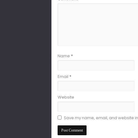
Name
*
Email
*
Website
Save my name, email, and website in 