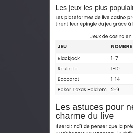
Les jeux les plus populai
Les plateformes de live casino pr
tirent leur épingle du jeu grâce à
Jeux de casino en 
JEU
NOMBRE 
Blackjack
1-7
Roulette
1-10
Baccarat
1-14
Poker Texas Hold’em
2-9
Les astuces pour ne
charme du live
Il serait naïf de penser que la pr
expérience sans accrocs. La vigil