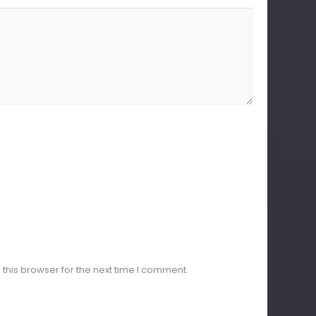
this browser for the next time I comment.