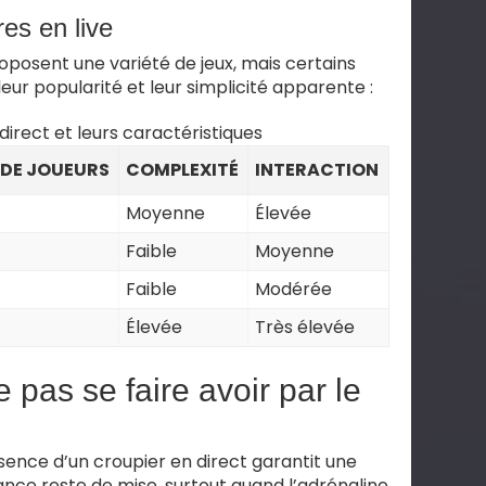
res en live
oposent une variété de jeux, mais certains
 leur popularité et leur simplicité apparente :
direct et leurs caractéristiques
DE JOUEURS
COMPLEXITÉ
INTERACTION
Moyenne
Élevée
Faible
Moyenne
Faible
Modérée
Élevée
Très élevée
 pas se faire avoir par le
ésence d’un croupier en direct garantit une
ance reste de mise, surtout quand l’adrénaline