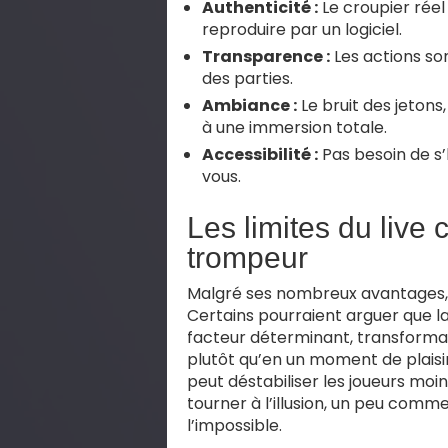
Authenticité :
Le croupier réel
reproduire par un logiciel.
Transparence :
Les actions sont
des parties.
Ambiance :
Le bruit des jetons
à une immersion totale.
Accessibilité :
Pas besoin de s’h
vous.
Les limites du live 
trompeur
Malgré ses nombreux avantages, l
Certains pourraient arguer que la
facteur déterminant, transforman
plutôt qu’en un moment de plaisir.
peut déstabiliser les joueurs moi
tourner à l’illusion, un peu comme
l’impossible.