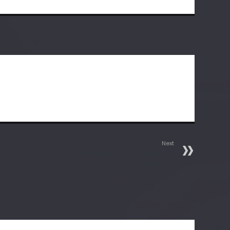
Next
Fenomen Janusz Casino: Co
kryje się za popularnością?