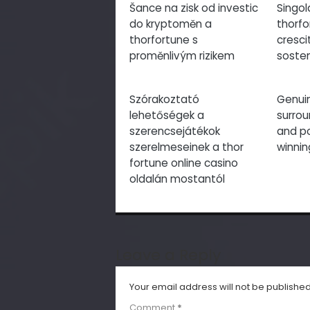
Šance na zisk od investic
Singol
do kryptoměn a
thorfo
thorfortune s
cresci
proměnlivým rizikem
sosten
Szórakoztató
Genui
lehetőségek a
surrou
szerencsejátékok
and po
szerelmeseinek a thor
winni
fortune online casino
oldalán mostantól
Leave a Reply
Your email address will not be published
Comment
*