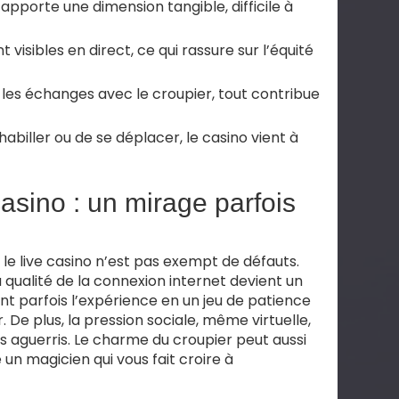
 apporte une dimension tangible, difficile à
 visibles en direct, ce qui rassure sur l’équité
, les échanges avec le croupier, tout contribue
abiller ou de se déplacer, le casino vient à
casino : un mirage parfois
e live casino n’est pas exempt de défauts.
 qualité de la connexion internet devient un
t parfois l’expérience en un jeu de patience
 De plus, la pression sociale, même virtuelle,
ns aguerris. Le charme du croupier peut aussi
 un magicien qui vous fait croire à