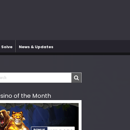
 Solve
News & Updates
sino of the Month