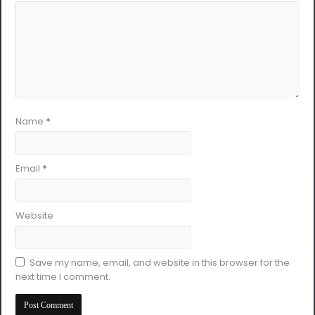
Name
*
Email
*
Website
Save my name, email, and website in this browser for the
next time I comment.