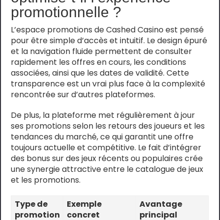
promotionnelle ?
L’espace promotions de Cashed Casino est pensé
pour être simple d’accès et intuitif. Le design épuré
et la navigation fluide permettent de consulter
rapidement les offres en cours, les conditions
associées, ainsi que les dates de validité. Cette
transparence est un vrai plus face à la complexité
rencontrée sur d’autres plateformes.
De plus, la plateforme met régulièrement à jour
ses promotions selon les retours des joueurs et les
tendances du marché, ce qui garantit une offre
toujours actuelle et compétitive. Le fait d’intégrer
des bonus sur des jeux récents ou populaires crée
une synergie attractive entre le catalogue de jeux
et les promotions.
Type de
Exemple
Avantage
promotion
concret
principal