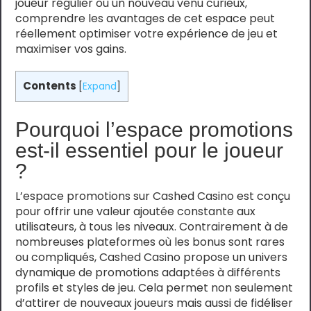
joueur régulier ou un nouveau venu curieux,
comprendre les avantages de cet espace peut
réellement optimiser votre expérience de jeu et
maximiser vos gains.
Contents
[
Expand
]
Pourquoi l’espace promotions
est-il essentiel pour le joueur
?
L’espace promotions sur Cashed Casino est conçu
pour offrir une valeur ajoutée constante aux
utilisateurs, à tous les niveaux. Contrairement à de
nombreuses plateformes où les bonus sont rares
ou compliqués, Cashed Casino propose un univers
dynamique de promotions adaptées à différents
profils et styles de jeu. Cela permet non seulement
d’attirer de nouveaux joueurs mais aussi de fidéliser