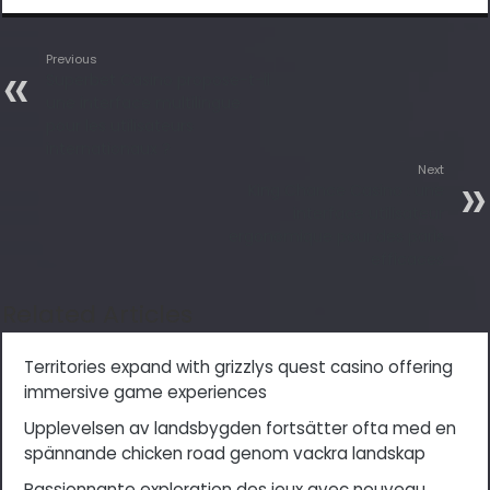
Previous
Superbet Casino propose-t-il
une interface multilingue
pour les utilisateurs
internationaux ?
Next
King Chance Casino : une
interface utilisateur
ergonomique pour des paris
efficaces
Related Articles
Territories expand with grizzlys quest casino offering
immersive game experiences
Upplevelsen av landsbygden fortsätter ofta med en
spännande chicken road genom vackra landskap
Passionnante exploration des jeux avec nouveau