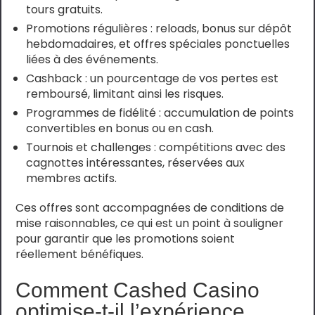
tours gratuits.
Promotions régulières : reloads, bonus sur dépôt
hebdomadaires, et offres spéciales ponctuelles
liées à des événements.
Cashback : un pourcentage de vos pertes est
remboursé, limitant ainsi les risques.
Programmes de fidélité : accumulation de points
convertibles en bonus ou en cash.
Tournois et challenges : compétitions avec des
cagnottes intéressantes, réservées aux
membres actifs.
Ces offres sont accompagnées de conditions de
mise raisonnables, ce qui est un point à souligner
pour garantir que les promotions soient
réellement bénéfiques.
Comment Cashed Casino
optimise-t-il l’expérience