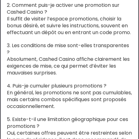
2. Comment puis-je activer une promotion sur
Cashed Casino ?
Il suffit de visiter l’espace promotions, choisir la
bonus désiré, et suivre les instructions, souvent en
effectuant un dépôt ou en entrant un code promo.
3. Les conditions de mise sont-elles transparentes
?
Absolument, Cashed Casino affiche clairement les
exigences de mise, ce qui permet d’éviter les
mauvaises surprises.
4. Puis-je cumuler plusieurs promotions ?
En général, les promotions ne sont pas cumulables,
mais certains combos spécifiques sont proposés
occasionnellement.
5. Existe-t-il une limitation géographique pour ces
promotions ?
Oui, certaines offres peuvent être restreintes selon