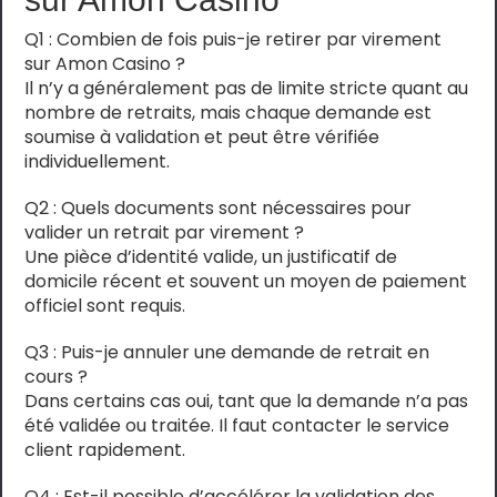
Q1 : Combien de fois puis-je retirer par virement
sur Amon Casino ?
Il n’y a généralement pas de limite stricte quant au
nombre de retraits, mais chaque demande est
soumise à validation et peut être vérifiée
individuellement.
Q2 : Quels documents sont nécessaires pour
valider un retrait par virement ?
Une pièce d’identité valide, un justificatif de
domicile récent et souvent un moyen de paiement
officiel sont requis.
Q3 : Puis-je annuler une demande de retrait en
cours ?
Dans certains cas oui, tant que la demande n’a pas
été validée ou traitée. Il faut contacter le service
client rapidement.
Q4 : Est-il possible d’accélérer la validation des