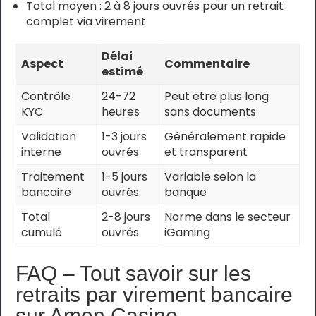
Total moyen : 2 à 8 jours ouvrés pour un retrait
complet via virement
Délai
Aspect
Commentaire
estimé
Contrôle
24-72
Peut être plus long
KYC
heures
sans documents
Validation
1-3 jours
Généralement rapide
interne
ouvrés
et transparent
Traitement
1-5 jours
Variable selon la
bancaire
ouvrés
banque
Total
2-8 jours
Norme dans le secteur
cumulé
ouvrés
iGaming
FAQ – Tout savoir sur les
retraits par virement bancaire
sur Amon Casino