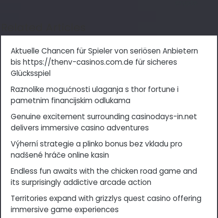
crypto
Related Articles
Aktuelle Chancen für Spieler von seriösen Anbietern
bis https://thenv-casinos.com.de für sicheres
Glücksspiel
Raznolike mogućnosti ulaganja s thor fortune i
pametnim financijskim odlukama
Genuine excitement surrounding casinodays-in.net
delivers immersive casino adventures
Výherní strategie a plinko bonus bez vkladu pro
nadšené hráče online kasin
Endless fun awaits with the chicken road game and
its surprisingly addictive arcade action
Territories expand with grizzlys quest casino offering
immersive game experiences