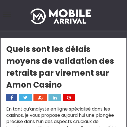
Quels sont les délais
moyens de validation des
retraits par virement sur
Amon Casino
En tant qu’analyste en ligne spécialisé dans les
casinos, je vous propose aujourd’hui une plongée
précise dans l’un des aspects cruciaux de