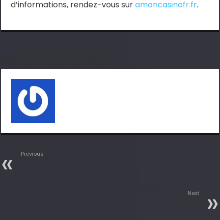
d’informations, rendez-vous sur
amoncasinofr.fr
.
About mobilearrival
Previous
L’inscription sur Manga
Casino est-elle adaptée aux
novices ?
Next
Cazeus Casino : détails sur la
rapidité des retraits en