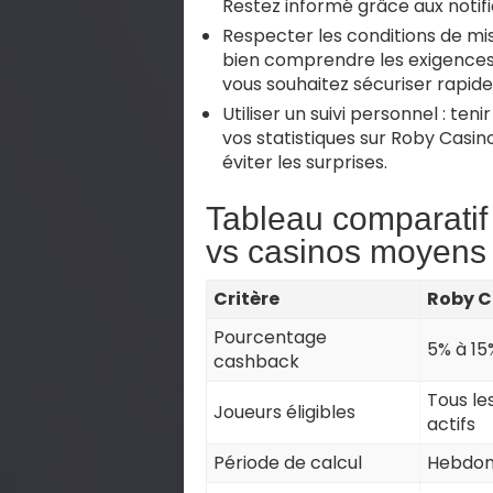
Restez informé grâce aux notifi
Respecter les conditions de mise
bien comprendre les exigences de
vous souhaitez sécuriser rapid
Utiliser un suivi personnel : ten
vos statistiques sur Roby Casino
éviter les surprises.
Tableau comparatif
vs casinos moyens
Critère
Roby C
Pourcentage
5% à 15
cashback
Tous le
Joueurs éligibles
actifs
Période de calcul
Hebdom