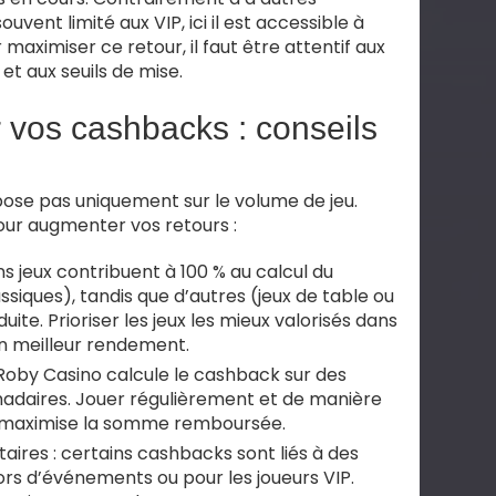
vent limité aux VIP, ici il est accessible à
 maximiser ce retour, il faut être attentif aux
 et aux seuils de mise.
vos cashbacks : conseils
ose pas uniquement sur le volume de jeu.
our augmenter vos retours :
ins jeux contribuent à 100 % au calcul du
iques), tandis que d’autres (jeux de table ou
duite. Prioriser les jeux les mieux valorisés dans
n meilleur rendement.
: Roby Casino calcule le cashback sur des
madaires. Jouer régulièrement et de manière
s maximise la somme remboursée.
ires : certains cashbacks sont liés à des
ors d’événements ou pour les joueurs VIP.