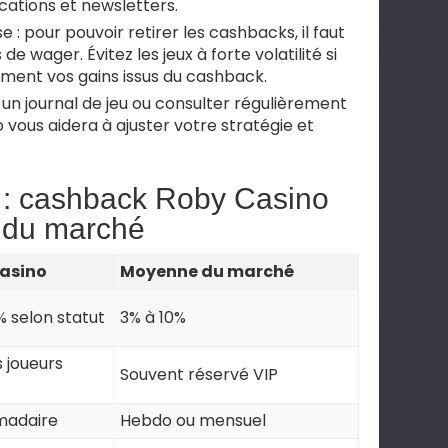
cations et newsletters.
 : pour pouvoir retirer les cashbacks, il faut
 wager. Évitez les jeux à forte volatilité si
ement vos gains issus du cashback.
ir un journal de jeu ou consulter régulièrement
 vous aidera à ajuster votre stratégie et
 : cashback Roby Casino
 du marché
asino
Moyenne du marché
% selon statut
3% à 10%
s joueurs
Souvent réservé VIP
adaire
Hebdo ou mensuel