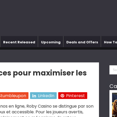
Recent Released
Upcoming
Deals and Offers
How To
ces pour maximiser les
Ca
Stumbleupon
LinkedIn
Pinterest
inos en ligne, Roby Casino se distingue par son
et accessible. Pour les joueurs avertis,