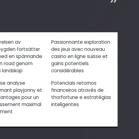
Incognito Casino : mode
d’emploi complet
velsen av
Passionnante exploration
bygden fortsätter
des jeux avec nouveau
med en spännande
casino en ligne suisse et
en road genom
gains potentiels
a landskap
considérables
use analyse
Potenciais retornos
nant playjonny et
financeiros através de
vantages pour un
thorfortune e estratégias
tissement maximal
inteligentes
ement