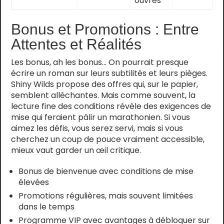
ouvrés
Bonus et Promotions : Entre
Attentes et Réalités
Les bonus, ah les bonus… On pourrait presque
écrire un roman sur leurs subtilités et leurs pièges.
Shiny Wilds propose des offres qui, sur le papier,
semblent alléchantes. Mais comme souvent, la
lecture fine des conditions révèle des exigences de
mise qui feraient pâlir un marathonien. Si vous
aimez les défis, vous serez servi, mais si vous
cherchez un coup de pouce vraiment accessible,
mieux vaut garder un œil critique.
Bonus de bienvenue avec conditions de mise
élevées
Promotions régulières, mais souvent limitées
dans le temps
Programme VIP avec avantages à débloquer sur