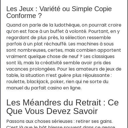
Les Jeux : Variété ou Simple Copie
Conforme ?
Quand on parle de la ludothèque, on pourrait croire
qu’on est face à un buffet à volonté. Pourtant, en y
regardant de plus près, la sélection ressemble
parfois à un plat réchauffé. Les machines à sous
sont nombreuses, certes, mais combien apportent
vraiment quelque chose de neuf ? Les classiques
sont là, mais la créativité semble avoir pris des
vacances prolongées. Pour les amateurs de jeux de
table, la situation n’est guère plus réjouissante :
roulette, blackjack, poker, rien qui ne sorte du
manuel du parfait casino en ligne.
Les Méandres du Retrait : Ce
Que Vous Devez Savoir
Passons aux choses sérieuses : retirer ses gains.
C’est là que le bât blesse souvent dans ce genre