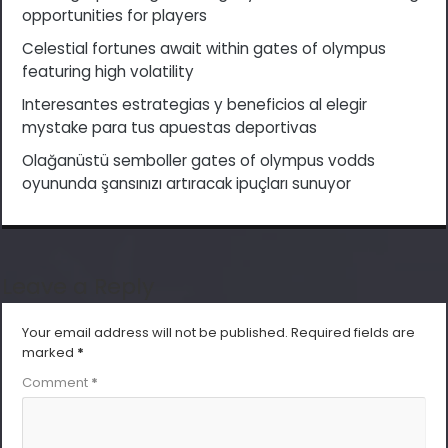
opportunities for players
Celestial fortunes await within gates of olympus
featuring high volatility
Interesantes estrategias y beneficios al elegir
mystake para tus apuestas deportivas
Olağanüstü semboller gates of olympus vodds
oyununda şansınızı artıracak ipuçları sunuyor
Leave a Reply
Your email address will not be published.
Required fields are
marked
*
Comment
*