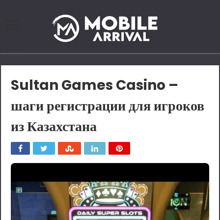
Sultan Games Casino –
шаги регистрации для игроков
из Казахстана