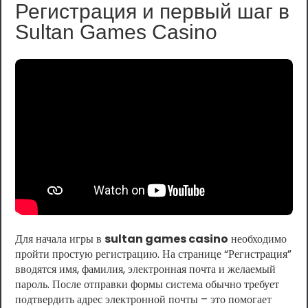
Регистрация и первый шаг в
Sultan Games Casino
Для начала игры в
sultan games casino
необходимо
пройти простую регистрацию. На странице “Регистрация”
вводятся имя, фамилия, электронная почта и желаемый
пароль. После отправки формы система обычно требует
подтвердить адрес электронной почты – это помогает