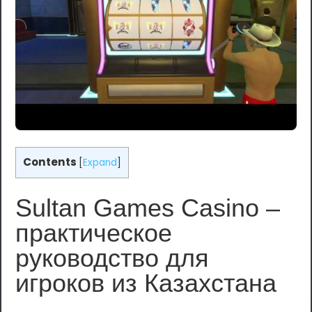
Contents
[
Expand
]
Sultan Games Casino –
практическое
руководство для
игроков из Казахстана