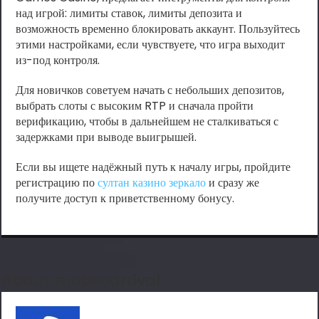
над игрой: лимиты ставок, лимиты депозита и
возможность временно блокировать аккаунт. Пользуйтесь
этими настройками, если чувствуете, что игра выходит
из-под контроля.
Для новичков советуем начать с небольших депозитов,
выбрать слоты с высоким RTP и сначала пройти
верификацию, чтобы в дальнейшем не сталкиваться с
задержками при выводе выигрышей.
Если вы ищете надёжный путь к началу игры, пройдите
регистрацию по
султан казино зеркало
и сразу же
получите доступ к приветственному бонусу.
About mobilearrival