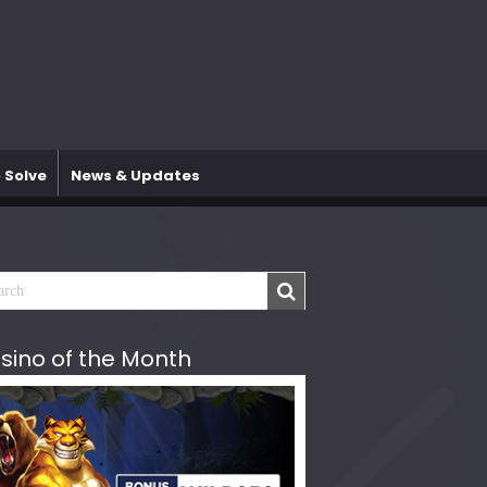
 Solve
News & Updates
sino of the Month