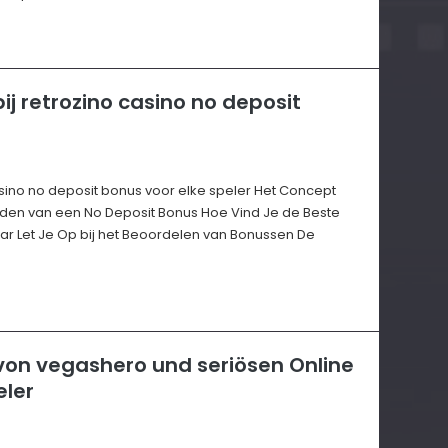
j retrozino casino no deposit
asino no deposit bonus voor elke speler Het Concept
den van een No Deposit Bonus Hoe Vind Je de Beste
r Let Je Op bij het Beoordelen van Bonussen De
on vegashero und seriösen Online
eler