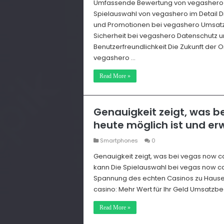
Umfassende Bewertung von vegashero un
Spielauswahl von vegashero im Detail
und Promotionen bei vegashero Umsa
Sicherheit bei vegashero Datenschutz 
Benutzerfreundlichkeit Die Zukunft der 
vegashero …
Read More »
Genauigkeit zeigt, was be
heute möglich ist und e
Smartphones
0
Genauigkeit zeigt, was bei vegas now ca
kann Die Spielauswahl bei vegas now casin
Spannung des echten Casinos zu Haus
casino: Mehr Wert für Ihr Geld Umsatzbe
Read More »