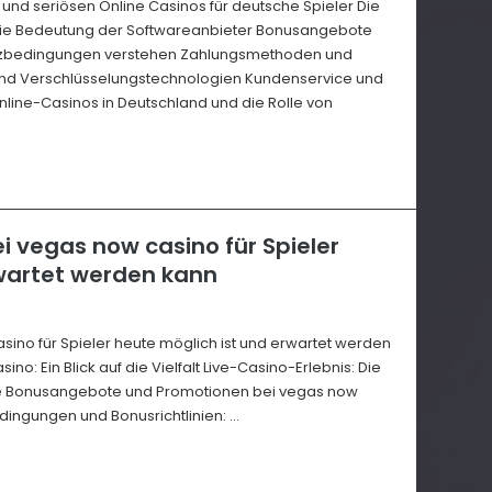
d seriösen Online Casinos für deutsche Spieler Die
 Die Bedeutung der Softwareanbieter Bonusangebote
tzbedingungen verstehen Zahlungsmethoden und
und Verschlüsselungstechnologien Kundenservice und
Online-Casinos in Deutschland und die Rolle von
i vegas now casino für Spieler
rwartet werden kann
sino für Spieler heute möglich ist und erwartet werden
o: Ein Blick auf die Vielfalt Live-Casino-Erlebnis: Die
e Bonusangebote und Promotionen bei vegas now
dingungen und Bonusrichtlinien: …