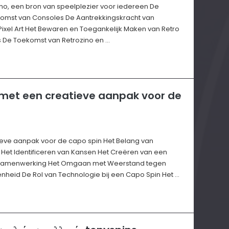
ino, een bron van speelplezier voor iedereen De
omst van Consoles De Aantrekkingskracht van
ixel Art Het Bewaren en Toegankelijk Maken van Retro
 De Toekomst van Retrozino en …
met een creatieve aanpak voor de
eve aanpak voor de capo spin Het Belang van
d Het Identificeren van Kansen Het Creëren van een
an Samenwerking Het Omgaan met Weerstand tegen
heid De Rol van Technologie bij een Capo Spin Het …