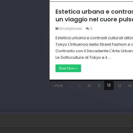
Estetica urbana e contras
un viaggio nel cuore puls
Smartphones
0
Estetica urbana e contrasti culturali att
Tokyo L'Influenza della Street Fashion e 
Contrasto con il Decadente L'Arte Urba
Le Sottoculture di Tokyo e il …
Read More »
12
« First
...
«
10
11
13
14