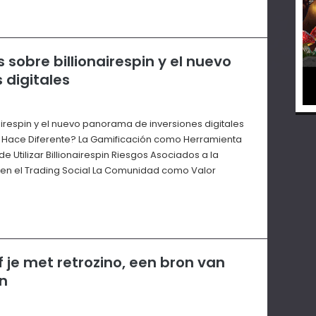
sobre billionairespin y el nuevo
 digitales
irespin y el nuevo panorama de inversiones digitales
o Hace Diferente? La Gamificación como Herramienta
 Utilizar Billionairespin Riesgos Asociados a la
n en el Trading Social La Comunidad como Valor
 je met retrozino, een bron van
en