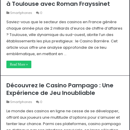
à Toulouse avec Roman Frayssinet
Smartphones
0
Saviez-vous que le secteur des casinos en France génère
chaque année plus de 2 milliards d’euros de chiffre d’affaires
? Toulouse, ville dynamique du sud-ouest, abrite l’un des
établissements les plus prestigieux : le Casino Barrière. Cet
article vous offre une analyse approfondie de ce lieu
emblématique, en mettant en …
Read More »
Découvrez le Casino Pampago : Une
Expérience de Jeu Inoubliable
Smartphones
0
Le monde des casinos en ligne ne cesse de se développer,
offrant aux joueurs une multitude d’options pour s’amuser et
tenter leur chance. Parmi ces plateformes, casino pampago