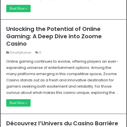
Read More »
Unlocking the Potential of Online
Gaming: A Deep Dive into Zoome
Casino
Smartphones
0
Online gaming continues to evolve, offering players an ever-
expanding universe of entertainment options. Among the
many platforms emerging in this competitive space, Zoome
Casino stands out as a fresh and innovative destination for
gamers seeking both excitement and reliability. For those
curious about what makes this casino unique, exploring the …
Read More »
Découvrez l’Univers du Casino Barrière